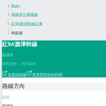
Bus+
›
高雄市公車路線
›
紅9A旗津幹線公車
›
時刻表
紅9A旗津幹線
高雄市
資料更新：
2026/8/8
查看路線圖
查看即時到站時間
路線方向
起站
前鎮站