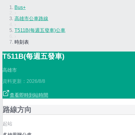
Bus+
›
高雄市公車路線
›
T511B(每週五發車)公車
›
時刻表
T511B(每週五發車)
高雄市
資料更新：
2026/8/8
查看即時到站時間
路線方向
起站
多納里辦公處