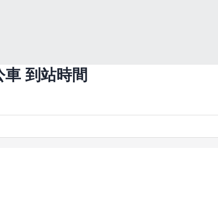
公車 到站時間