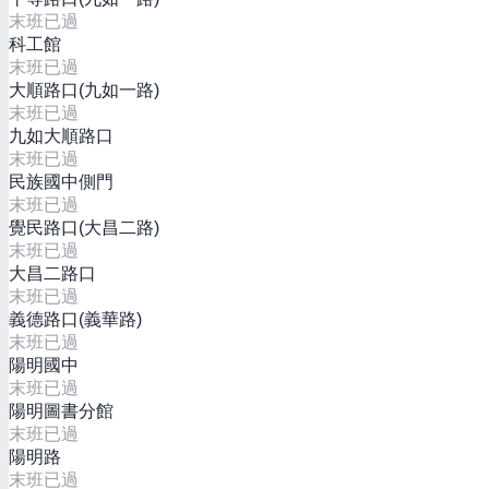
末班已過
科工館
末班已過
大順路口(九如一路)
末班已過
九如大順路口
末班已過
民族國中側門
末班已過
覺民路口(大昌二路)
末班已過
大昌二路口
末班已過
義德路口(義華路)
末班已過
陽明國中
末班已過
陽明圖書分館
末班已過
陽明路
末班已過