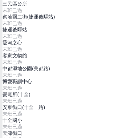
三民區公所
末班已過
察哈爾二街(捷運後驛站)
末班已過
捷運後驛站
末班已過
愛河之心
末班已過
客家文物館
末班已過
中都濕地公園(美都路)
末班已過
博愛職訓中心
末班已過
變電所(十全)
末班已過
安東街口(十全二路)
末班已過
十全國小
末班已過
天津街口