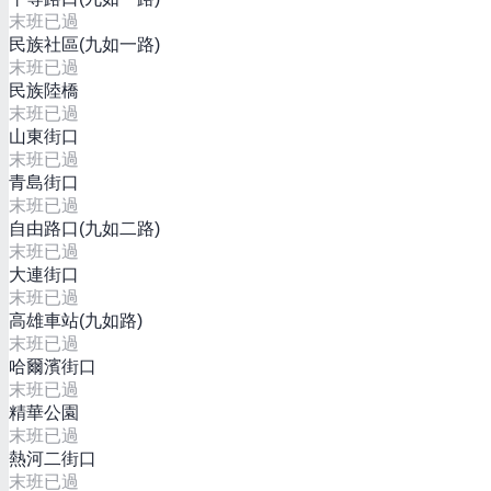
末班已過
民族社區(九如一路)
末班已過
民族陸橋
末班已過
山東街口
末班已過
青島街口
末班已過
自由路口(九如二路)
末班已過
大連街口
末班已過
高雄車站(九如路)
末班已過
哈爾濱街口
末班已過
精華公園
末班已過
熱河二街口
末班已過