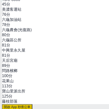
45
分
美濃客運站
76
分
六龜加油站
78
分
六龜農會(光復路)
80
分
六龜區公所
81
分
中興里永久屋
81
分
天后宮廟
89
分
問路檳榔
100
分
花果山
113
分
寶山里派出所
125
分
藤枝部落
開啟 App 秒查公車