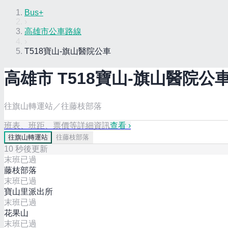
Bus+
›
高雄市公車路線
›
T518寶山-旗山醫院公車
高雄市
T518寶山-旗山醫院
公車
往旗山轉運站／往藤枝部落
班表、班距、票價等詳細資訊
查看 ›
往
旗山轉運站
往
藤枝部落
10
秒後更新
末班已過
藤枝部落
末班已過
寶山里派出所
末班已過
花果山
末班已過