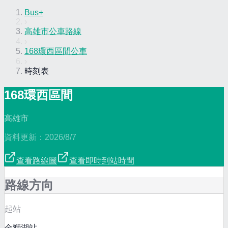
Bus+
›
高雄市公車路線
›
168環西區間公車
›
時刻表
168環西區間
高雄市
資料更新：
2026/8/7
查看路線圖
查看即時到站時間
路線方向
起站
金獅湖站