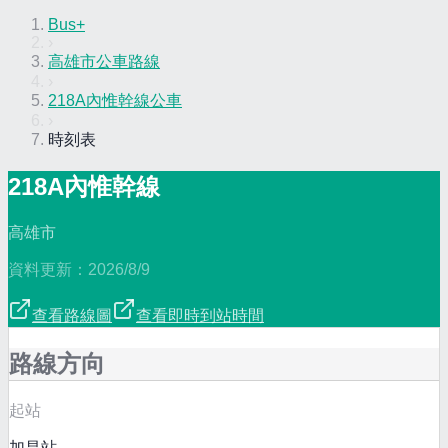
Bus+
›
高雄市公車路線
›
218A內惟幹線公車
›
時刻表
218A內惟幹線
高雄市
資料更新：
2026/8/9
查看路線圖
查看即時到站時間
路線方向
起站
加昌站