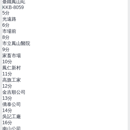
臺鐵鳳山站
KKB-8059
5
分
光遠路
6
分
市場前
8
分
市立鳳山醫院
9
分
家畜市場
10
分
鳳仁新村
11
分
高旗工家
12
分
金吉順公司
13
分
僑泰公司
14
分
吳記工廠
16
分
南山公司