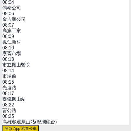
08:04
僑泰公司
08:06
金吉順公司
08:07
高旗工家
08:09
鳳仁新村
08:10
家畜市場
08:13
市立鳳山醫院
08:14
市場前
08:15
光遠路
08:17
臺鐵鳳山站
08:22
曹公路
08:25
高雄客運鳳山站(澄瀾砲台)
開啟 App 秒查公車