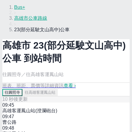
Bus+
›
高雄市公車路線
›
23(部分延駛文山高中)公車
高雄市
23(部分延駛文山高中)
公車 到站時間
往圓照寺／往高雄客運鳳山站
班表、班距、票價等詳細資訊
查看 ›
往
圓照寺
往
高雄客運鳳山站
10
秒後更新
09:45
高雄客運鳳山站(澄瀾砲台)
09:47
曹公路
09:48