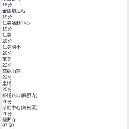
18
分
全國加油站
19
分
仁美活動中心
19
分
仁美
20
分
仁美國小
20
分
華美
22
分
高碼山莊
22
分
坔埔
25
分
松埔路口(圓照寺)
26
分
活動中心(鳥松區)
26
分
圓照寺
07:50