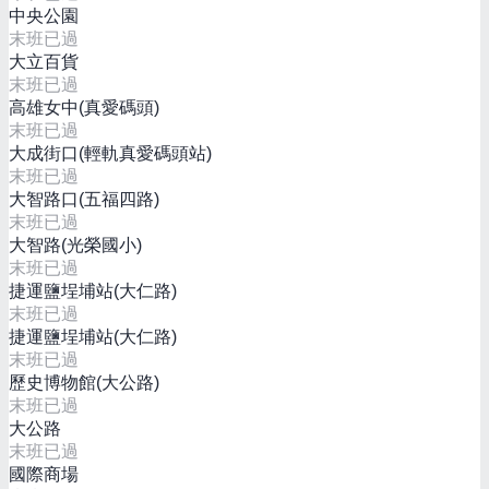
中央公園
末班已過
大立百貨
末班已過
高雄女中(真愛碼頭)
末班已過
大成街口(輕軌真愛碼頭站)
末班已過
大智路口(五福四路)
末班已過
大智路(光榮國小)
末班已過
捷運鹽埕埔站(大仁路)
末班已過
捷運鹽埕埔站(大仁路)
末班已過
歷史博物館(大公路)
末班已過
大公路
末班已過
國際商場