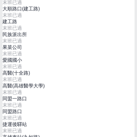
末班已過
大順路口(建工路)
末班已過
建工路
末班已過
民族派出所
末班已過
果菜公司
末班已過
愛國國小
末班已過
高醫(十全路)
末班已過
高醫(高雄醫學大學)
末班已過
同盟一路口
末班已過
同盟路口
末班已過
捷運後驛站
末班已過