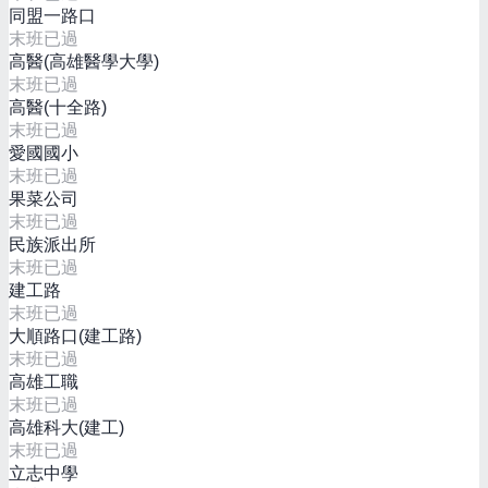
同盟一路口
末班已過
高醫(高雄醫學大學)
末班已過
高醫(十全路)
末班已過
愛國國小
末班已過
果菜公司
末班已過
民族派出所
末班已過
建工路
末班已過
大順路口(建工路)
末班已過
高雄工職
末班已過
高雄科大(建工)
末班已過
立志中學