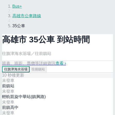
Bus+
›
高雄市公車路線
›
35公車
高雄市
35
公車 到站時間
往旗津海水浴場／往前鎮站
班表、班距、票價等詳細資訊
查看 ›
往
旗津海水浴場
往
前鎮站
10
秒後更新
未發車
前鎮站
未發車
輕軌凱旋中華站(鎮興路)
未發車
前鎮高中
未發車