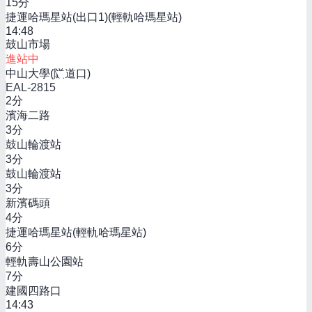
15
分
捷運哈瑪星站(出口1)(輕軌哈瑪星站)
14:48
鼓山市場
進站中
中山大學(隧道口)
EAL-2815
2
分
濱海二路
3
分
鼓山輪渡站
3
分
鼓山輪渡站
3
分
新濱碼頭
4
分
捷運哈瑪星站(輕軌哈瑪星站)
6
分
輕軌壽山公園站
7
分
建國四路口
14:43