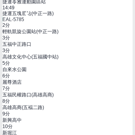
捷運苓雅運動園區站
14:49
捷運五塊厝站(中正一路)
EAL-5785
2
分
輕軌凱旋公園站(中正一路)
3
分
五福中正路口
3
分
高雄文化中心(五福國中站)
5
分
自來水公園
6
分
麗尊酒店
7
分
五福民權路口(高雄高商)
8
分
高雄高商(五褔二路)
9
分
新興高中
10
分
新堀江