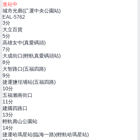
進站中
城市光廊(捷運中央公園站)
EAL-5762
3
分
大立百貨
5
分
高雄女中(真愛碼頭)
7
分
大成街口(輕軌真愛碼頭站)
8
分
大智路口(五福四路)
9
分
捷運鹽埕埔站(五福四路)
10
分
五福瀨南街口
11
分
建國四路口
13
分
輕軌壽山公園站
14
分
捷運哈瑪星站(臨海一路)(輕軌哈瑪星站)