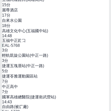
15
分
麗尊酒店
17
分
自來水公園
18
分
高雄文化中心(五福國中站)
14:48
五福中正路口
EAL-5768
3
分
輕軌凱旋公園站(中正一路)
3
分
捷運五塊厝站(中正一路)
5
分
捷運苓雅運動園區站
7
分
中正高中
7
分
國軍高雄總醫院(捷運衛武營站)
14:43
自由路(被服廠)