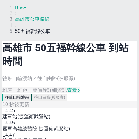
Bus+
›
高雄市公車路線
›
50五福幹線公車
高雄市
50五福幹線
公車 到站
時間
往鼓山輪渡站／往自由路(被服廠)
班表、班距、票價等詳細資訊
查看 ›
往
鼓山輪渡站
往
自由路(被服廠)
10
秒後更新
14:45
建軍站(捷運衛武營站)
14:45
國軍高雄總醫院(捷運衛武營站)
14:47