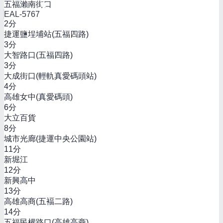
五福瀨南街口
EAL-5767
2
分
捷運鹽埕埔站(五福四路)
3
分
大智路口(五福四路)
3
分
大成街口(輕軌真愛碼頭站)
4
分
高雄女中(真愛碼頭)
6
分
大立百貨
8
分
城市光廊(捷運中央公園站)
11
分
新堀江
12
分
新興高中
13
分
高雄高商(五褔二路)
14
分
五福民權路口(高雄高商)