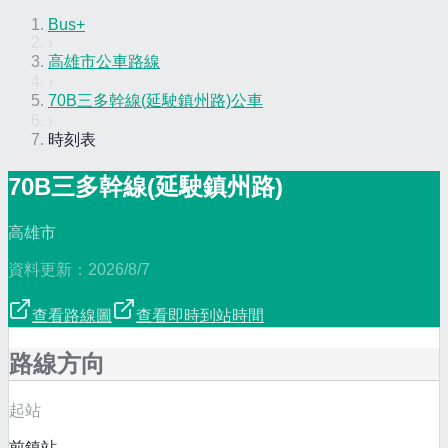
Bus+
›
高雄市公車路線
›
70B三多幹線(延駛鎮州路)公車
›
時刻表
70B三多幹線(延駛鎮州路)
高雄市
資料更新：
2026/8/7
查看路線圖
查看即時到站時間
路線方向
起站
前鎮站