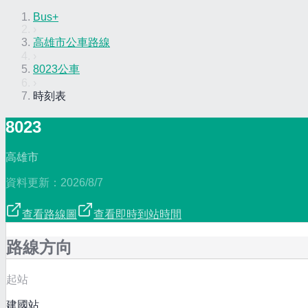
Bus+
›
高雄市公車路線
›
8023公車
›
時刻表
8023
高雄市
資料更新：
2026/8/7
查看路線圖
查看即時到站時間
路線方向
起站
建國站