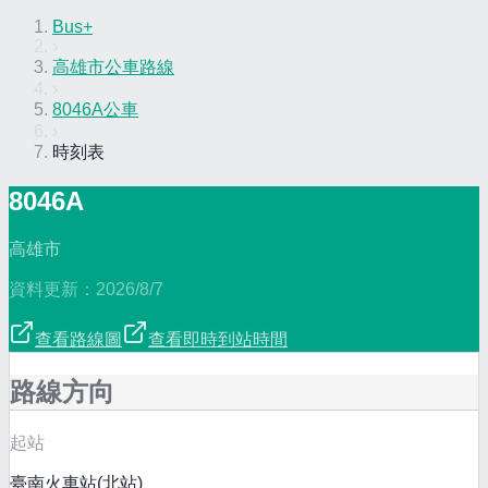
Bus+
›
高雄市公車路線
›
8046A公車
›
時刻表
8046A
高雄市
資料更新：
2026/8/7
查看路線圖
查看即時到站時間
路線方向
起站
臺南火車站(北站)