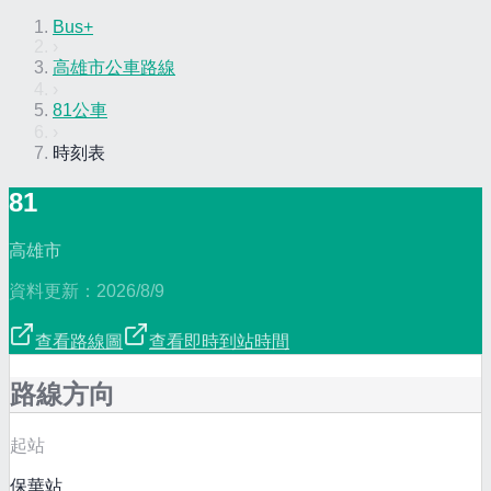
Bus+
›
高雄市公車路線
›
81公車
›
時刻表
81
高雄市
資料更新：
2026/8/9
查看路線圖
查看即時到站時間
路線方向
起站
保華站