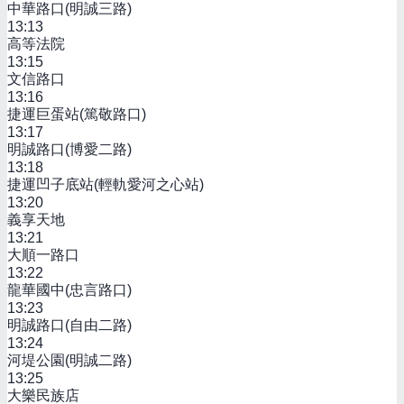
中華路口(明誠三路)
13:13
高等法院
13:15
文信路口
13:16
捷運巨蛋站(篤敬路口)
13:17
明誠路口(博愛二路)
13:18
捷運凹子底站(輕軌愛河之心站)
13:20
義享天地
13:21
大順一路口
13:22
龍華國中(忠言路口)
13:23
明誠路口(自由二路)
13:24
河堤公園(明誠二路)
13:25
大樂民族店