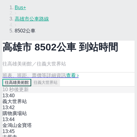
Bus+
›
高雄市公車路線
›
8502公車
高雄市
8502
公車 到站時間
往高雄美術館／往義大世界站
班表、班距、票價等詳細資訊
查看 ›
往
高雄美術館
往
義大世界站
10
秒後更新
13:40
義大世界站
13:42
購物廣場站
13:44
金鴻山金寶塔
13:45