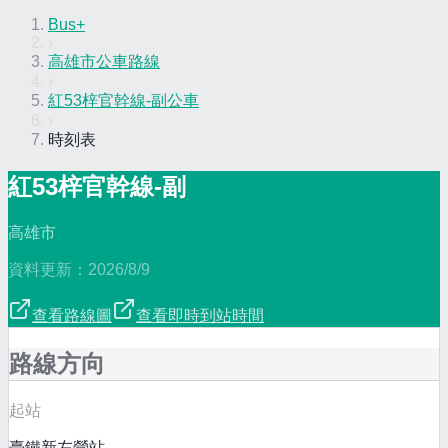
Bus+
›
高雄市公車路線
›
紅53梓官幹線-副公車
›
時刻表
紅53梓官幹線-副
高雄市
資料更新：
2026/8/9
查看路線圖
查看即時到站時間
路線方向
起站
臺鐵新左營站