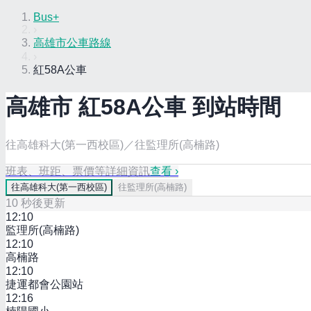
Bus+
›
高雄市公車路線
›
紅58A公車
高雄市
紅58A
公車 到站時間
往高雄科大(第一西校區)／往監理所(高楠路)
班表、班距、票價等詳細資訊
查看 ›
往
高雄科大(第一西校區)
往
監理所(高楠路)
10
秒後更新
12:10
監理所(高楠路)
12:10
高楠路
12:10
捷運都會公園站
12:16