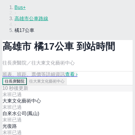
Bus+
›
高雄市公車路線
›
橘17公車
高雄市
橘17
公車 到站時間
往長庚醫院／往大東文化藝術中心
班表、班距、票價等詳細資訊
查看 ›
往
長庚醫院
往
大東文化藝術中心
10
秒後更新
末班已過
大東文化藝術中心
末班已過
自來水公司(鳳山)
末班已過
光復路
末班已過