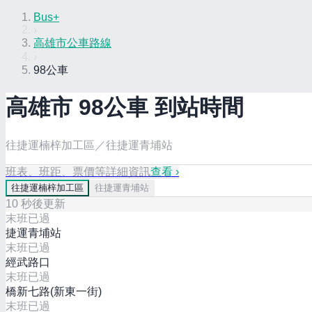
Bus+
›
高雄市公車路線
›
98公車
高雄市
98
公車 到站時間
往捷運楠梓加工區／往捷運青埔站
班表、班距、票價等詳細資訊
查看 ›
往
捷運楠梓加工區
往
捷運青埔站
10
秒後更新
末班已過
捷運青埔站
末班已過
經武路口
末班已過
橋新七路(新東一街)
末班已過