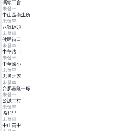
碼頭工會
未發車
中山區衛生所
未發車
八號碼頭
未發車
健民街口
未發車
中華路口
未發車
中華國小
未發車
忠勇之家
未發車
台肥基隆一廠
未發車
公誠二村
未發車
協和里
未發車
中山高中