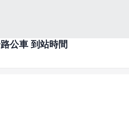
一路
公車 到站時間