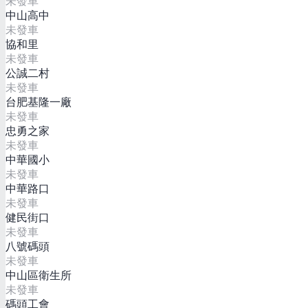
未發車
中山高中
未發車
協和里
未發車
公誠二村
未發車
台肥基隆一廠
未發車
忠勇之家
未發車
中華國小
未發車
中華路口
未發車
健民街口
未發車
八號碼頭
未發車
中山區衛生所
未發車
碼頭工會