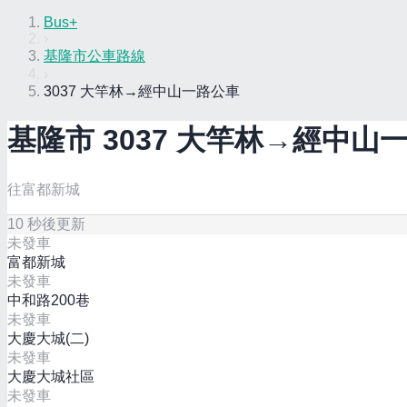
Bus+
›
基隆市公車路線
›
3037 大竿林→經中山一路公車
基隆市
3037 大竿林→經中山
往富都新城
10
秒後更新
未發車
富都新城
未發車
中和路200巷
未發車
大慶大城(二)
未發車
大慶大城社區
未發車