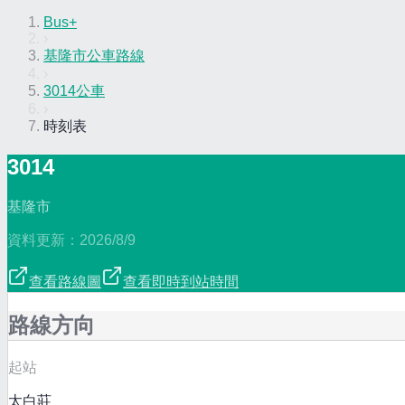
Bus+
›
基隆市公車路線
›
3014公車
›
時刻表
3014
基隆市
資料更新：
2026/8/9
查看路線圖
查看即時到站時間
路線方向
起站
太白莊