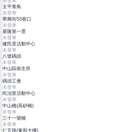
未發車
太平青鳥
未發車
華興街53巷口
未發車
基隆第一景
未發車
健民里活動中心
未發車
八號碼頭
未發車
中山區衛生所
未發車
碼頭工會
未發車
民治里活動中心
未發車
中山橋(高砂橋)
未發車
三十一號橋
未發車
仁五路(東和大樓)