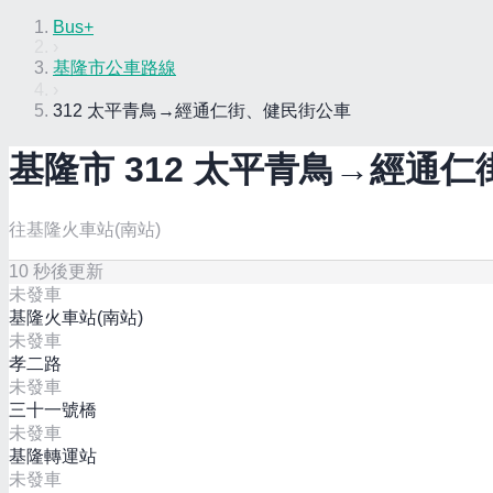
Bus+
›
基隆市公車路線
›
312 太平青鳥→經通仁街、健民街公車
基隆市
312 太平青鳥→經通
往基隆火車站(南站)
10
秒後更新
未發車
基隆火車站(南站)
未發車
孝二路
未發車
三十一號橋
未發車
基隆轉運站
未發車