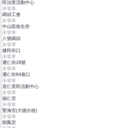
民治里活動中心
未發車
碼頭工會
未發車
中山區衛生所
未發車
八號碼頭
未發車
健民街口
未發車
通仁街26號
未發車
通仁街84巷口
未發車
居仁里民活動中心
未發車
福仁宮
未發車
聖海宮(大德分校)
未發車
朝鳳宮