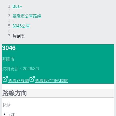
Bus+
›
基隆市公車路線
›
3046公車
›
時刻表
3046
基隆市
資料更新：
2026/8/6
查看路線圖
查看即時到站時間
路線方向
起站
太白莊