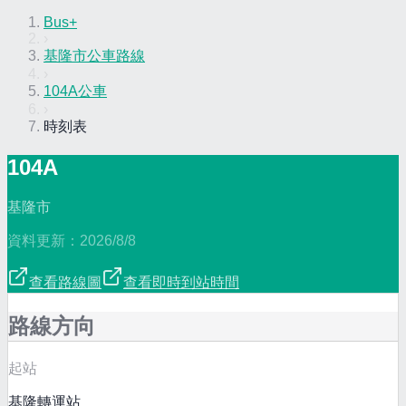
Bus+
›
基隆市公車路線
›
104A公車
›
時刻表
104A
基隆市
資料更新：
2026/8/8
查看路線圖
查看即時到站時間
路線方向
起站
基隆轉運站