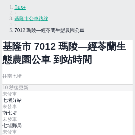
Bus+
›
基隆市公車路線
›
7012 瑪陵—經苓蘭生態農園公車
基隆市
7012 瑪陵—經苓蘭生
態農園
公車 到站時間
往南七堵
10
秒後更新
未發車
七堵分站
未發車
南七堵
未發車
七堵郵局
未發車