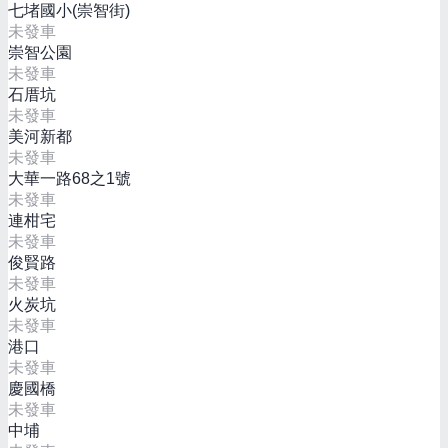
七堵國小(崇智街)
未發車
崇智公園
未發車
石厝坑
未發車
美河新都
未發車
大華一路68之1號
未發車
連柑宅
未發車
俊賢路
未發車
火炭坑
未發車
港口
未發車
慶國橋
未發車
中埔