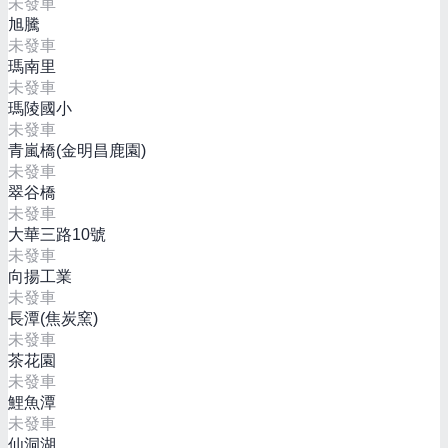
未發車
旭騰
未發車
瑪南里
未發車
瑪陵國小
未發車
青嵐橋(金明昌鹿園)
未發車
翠谷橋
未發車
大華三路10號
未發車
向揚工業
未發車
長潭(焦炭窯)
未發車
茶花園
未發車
鯉魚潭
未發車
仙洞湖