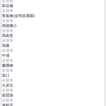
未發車
翠谷橋
未發車
青嵐橋(金明昌鹿園)
未發車
瑪陵國小
未發車
瑪南里
未發車
旭騰
未發車
中埔
未發車
慶國橋
未發車
港口
未發車
火炭坑
未發車
俊賢路
未發車
連柑宅