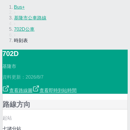
Bus+
›
基隆市公車路線
›
702D公車
›
時刻表
702D
基隆市
資料更新：
2026/8/7
查看路線圖
查看即時到站時間
路線方向
起站
七堵分站