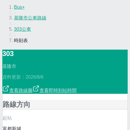
Bus+
›
基隆市公車路線
›
303公車
›
時刻表
303
基隆市
資料更新：
2026/8/6
查看路線圖
查看即時到站時間
路線方向
起站
富都新城