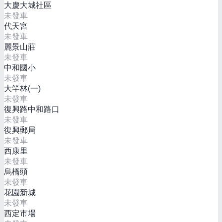
大慶大城社區
未發車
代天宮
未發車
麗景山莊
未發車
中和國小
未發車
大竿林(一)
未發車
復興路中和路口
未發車
復興郵局
未發車
西康里
未發車
烏橋頭
未發車
花園新城
未發車
西定市場