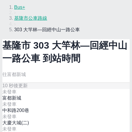
Bus+
›
基隆市公車路線
›
303 大竿林—回經中山一路公車
基隆市
303 大竿林—回經中山
一路
公車 到站時間
往富都新城
10
秒後更新
未發車
富都新城
未發車
中和路200巷
未發車
大慶大城(二)
未發車