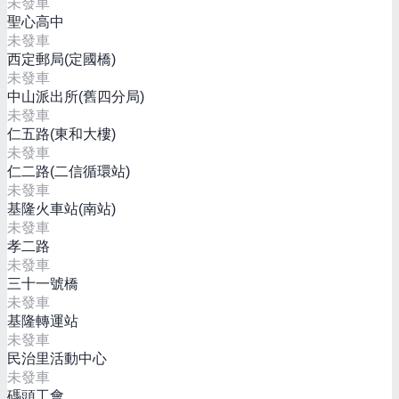
未發車
聖心高中
未發車
西定郵局(定國橋)
未發車
中山派出所(舊四分局)
未發車
仁五路(東和大樓)
未發車
仁二路(二信循環站)
未發車
基隆火車站(南站)
未發車
孝二路
未發車
三十一號橋
未發車
基隆轉運站
未發車
民治里活動中心
未發車
碼頭工會