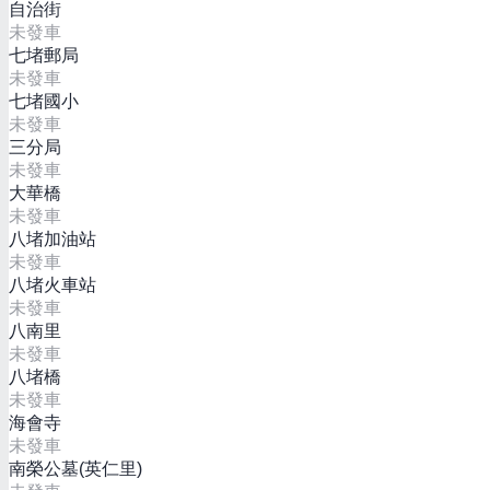
自治街
未發車
七堵郵局
未發車
七堵國小
未發車
三分局
未發車
大華橋
未發車
八堵加油站
未發車
八堵火車站
未發車
八南里
未發車
八堵橋
未發車
海會寺
未發車
南榮公墓(英仁里)