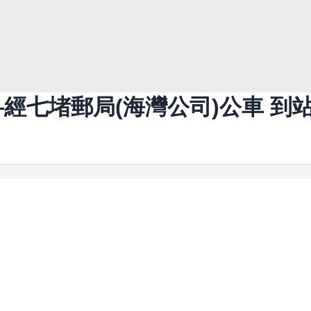
)—經七堵郵局(海灣公司)
公車 到