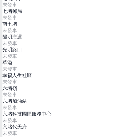
未發車
七堵郵局
未發車
南七堵
未發車
陽明海運
未發車
光明路口
未發車
草濫
未發車
幸福人生社區
未發車
六堵嶺
未發車
六堵加油站
未發車
六堵科技園區服務中心
未發車
六堵代天府
未發車