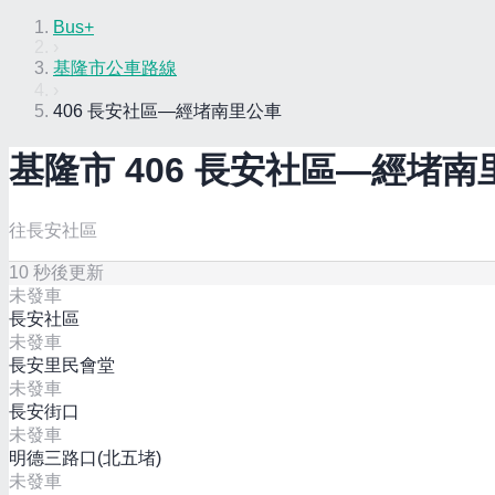
Bus+
›
基隆市公車路線
›
406 長安社區—經堵南里公車
基隆市
406 長安社區—經堵南
往長安社區
10
秒後更新
未發車
長安社區
未發車
長安里民會堂
未發車
長安街口
未發車
明德三路口(北五堵)
未發車