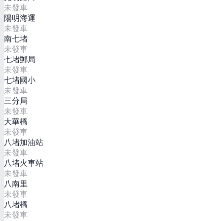
未發車
陽明海運
未發車
南七堵
未發車
七堵郵局
未發車
七堵國小
未發車
三分局
未發車
大華橋
未發車
八堵加油站
未發車
八堵火車站
未發車
八南里
未發車
八堵橋
未發車