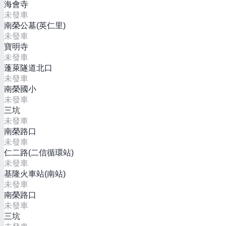
海會寺
未發車
南榮公墓(英仁里)
未發車
寶明寺
未發車
蓬萊隧道北口
未發車
南榮國小
未發車
三坑
未發車
南榮路口
未發車
仁二路(二信循環站)
未發車
基隆火車站(南站)
未發車
南榮路口
未發車
三坑