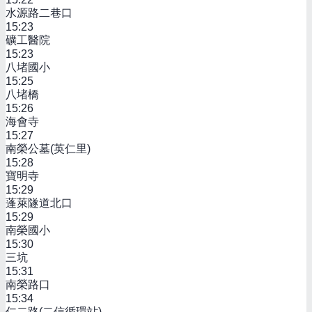
水源路二巷口
15:23
礦工醫院
15:23
八堵國小
15:25
八堵橋
15:26
海會寺
15:27
南榮公墓(英仁里)
15:28
寶明寺
15:29
蓬萊隧道北口
15:29
南榮國小
15:30
三坑
15:31
南榮路口
15:34
仁二路(二信循環站)