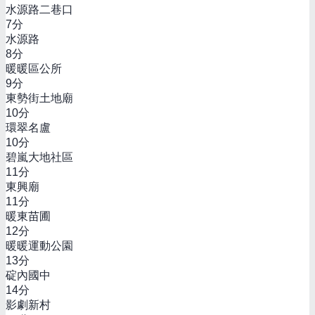
水源路二巷口
7
分
水源路
8
分
暖暖區公所
9
分
東勢街土地廟
10
分
環翠名盧
10
分
碧嵐大地社區
11
分
東興廟
11
分
暖東苗圃
12
分
暖暖運動公園
13
分
碇內國中
14
分
影劇新村