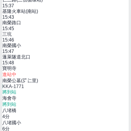
15:37
基隆火車站(南站)
15:43
南榮路口
15:45
三坑
15:46
南榮國小
15:47
蓬萊隧道北口
15:48
寶明寺
進站中
南榮公墓(英仁里)
KKA-1771
將到站
海會寺
將到站
八堵橋
4
分
八堵國小
6
分