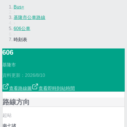
Bus+
›
基隆市公車路線
›
606公車
›
時刻表
606
基隆市
資料更新：
2026/8/10
查看路線圖
查看即時到站時間
路線方向
起站
南七堵