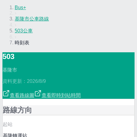
Bus+
›
基隆市公車路線
›
503公車
›
時刻表
503
基隆市
資料更新：
2026/8/9
查看路線圖
查看即時到站時間
路線方向
起站
基隆轉運站