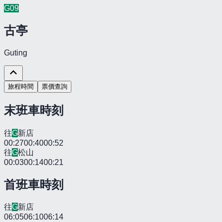
G
09
古亭
Guting
旅程時間
票價查詢
末班車時刻
往
G
新店
00:27
00:40
00:52
往
G
松山
00:03
00:14
00:21
首班車時刻
往
G
新店
06:05
06:10
06:14