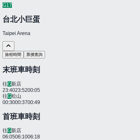
G
17
台北小巨蛋
Taipei Arena
旅程時間
票價查詢
末班車時刻
往
G
新店
23:40
23:52
00:05
往
G
松山
00:30
00:37
00:49
首班車時刻
往
G
新店
06:05
06:10
06:18