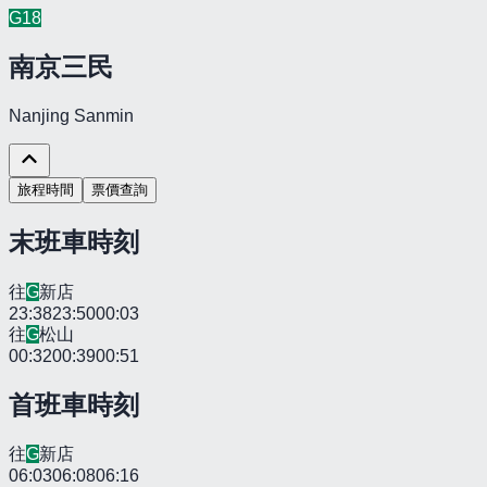
G
18
南京三民
Nanjing Sanmin
旅程時間
票價查詢
末班車時刻
往
G
新店
23:38
23:50
00:03
往
G
松山
00:32
00:39
00:51
首班車時刻
往
G
新店
06:03
06:08
06:16