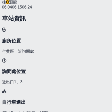
往
O
迴龍
06:04
06:15
06:24
車站資訊
廁所位置
付費區，近詢問處
詢問處位置
近出口1、3
自行車進出