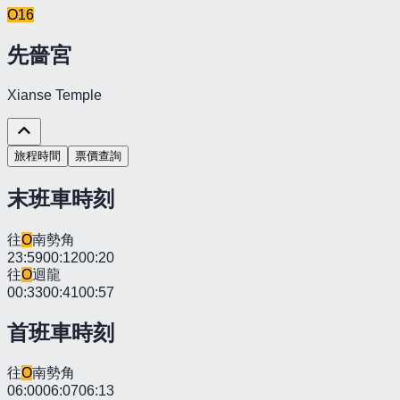
O
16
先嗇宮
Xianse Temple
旅程時間
票價查詢
末班車時刻
往
O
南勢角
23:59
00:12
00:20
往
O
迴龍
00:33
00:41
00:57
首班車時刻
往
O
南勢角
06:00
06:07
06:13