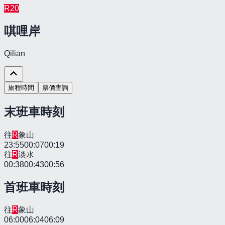
R
20
唭哩岸
Qilian
旅程時間
票價查詢
末班車時刻
往
R
象山
23:55
00:07
00:19
往
R
淡水
00:38
00:43
00:56
首班車時刻
往
R
象山
06:00
06:04
06:09