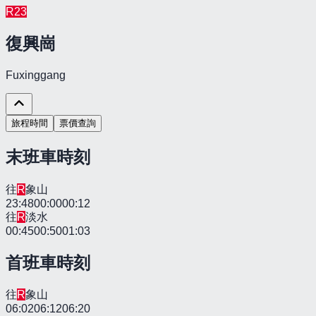
R
23
復興崗
Fuxinggang
旅程時間
票價查詢
末班車時刻
往
R
象山
23:48
00:00
00:12
往
R
淡水
00:45
00:50
01:03
首班車時刻
往
R
象山
06:02
06:12
06:20