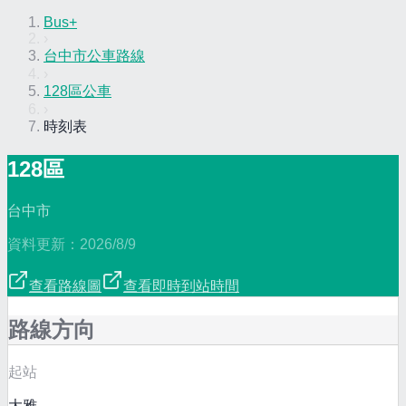
Bus+
›
台中市公車路線
›
128區公車
›
時刻表
128區
台中市
資料更新：
2026/8/9
查看路線圖
查看即時到站時間
路線方向
起站
大雅