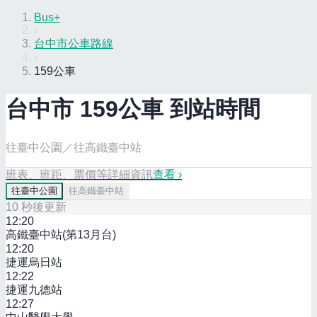
Bus+
›
台中市公車路線
›
159公車
台中市
159
公車 到站時間
往臺中公園／往高鐵臺中站
班表、班距、票價等詳細資訊
查看 ›
往
臺中公園
往
高鐵臺中站
10
秒後更新
12:20
高鐵臺中站(第13月台)
12:20
捷運烏日站
12:22
捷運九德站
12:27