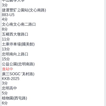
中山醫學大學
3
分
捷運豐樂公園站(文心南路)
883-U5
4
分
文心南文心南二路口
8
分
五權西大墩路口
11
分
土庫停車場(國美館)
13
分
忠明南向上路口
15
分
公益公園(忠明南路)
進站中
廣三SOGO(美村路)
KKB-2025
3
分
忠明高中
5
分
植物園(西屯路)
6
分