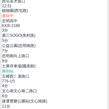
西屯英才路口
12:31
植物園(西屯路)
進站中
忠明高中
KKB-2188
3
分
廣三SOGO(美村路)
5
分
公益公園(忠明南路)
7
分
忠明南向上路口
9
分
土庫停車場(國美館)
將到站
五權西大墩路口
776-U5
4
分
文心南文心南二路口
6
分
捷運豐樂公園站(文心南路)
11
分