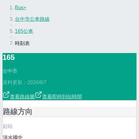
Bus+
›
台中市公車路線
›
165公車
›
時刻表
165
台中市
資料更新：
2026/8/7
查看路線圖
查看即時到站時間
路線方向
起站
清水國中