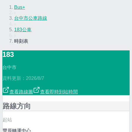
Bus+
›
台中市公車路線
›
183公車
›
時刻表
183
台中市
資料更新：
2026/8/7
查看路線圖
查看即時到站時間
路線方向
起站
豐原轉運中心