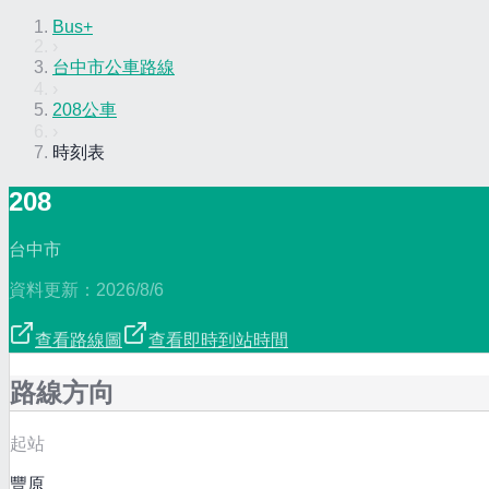
Bus+
›
台中市公車路線
›
208公車
›
時刻表
208
台中市
資料更新：
2026/8/6
查看路線圖
查看即時到站時間
路線方向
起站
豐原