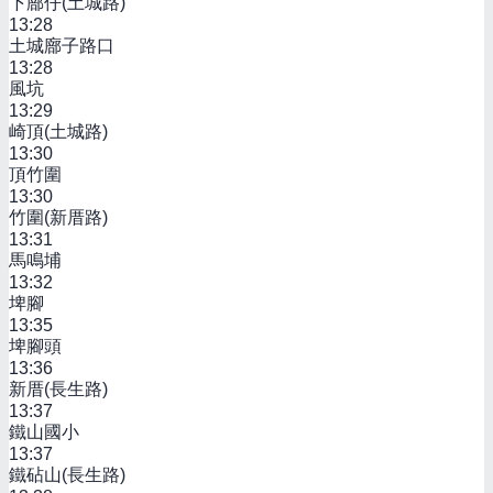
下廍仔(土城路)
13:28
土城廍子路口
13:28
風坑
13:29
崎頂(土城路)
13:30
頂竹圍
13:30
竹圍(新厝路)
13:31
馬鳴埔
13:32
埤腳
13:35
埤腳頭
13:36
新厝(長生路)
13:37
鐵山國小
13:37
鐵砧山(長生路)