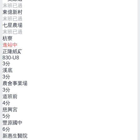
末班已過
東億新村
末班已過
七星農場
末班已過
枋寮
進站中
正隆紙廠
830-U8
3
分
溪底
3
分
農會事業場
3
分
道班前
4
分
慈興宮
5
分
豐原國中
6
分
新惠生醫院