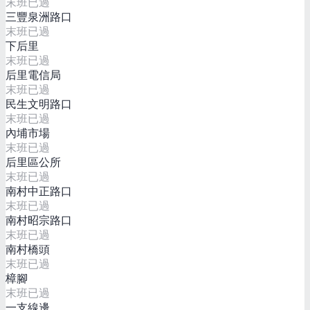
末班已過
三豐泉洲路口
末班已過
下后里
末班已過
后里電信局
末班已過
民生文明路口
末班已過
內埔市場
末班已過
后里區公所
末班已過
南村中正路口
末班已過
南村昭宗路口
末班已過
南村橋頭
末班已過
樟腳
末班已過
一支線邊