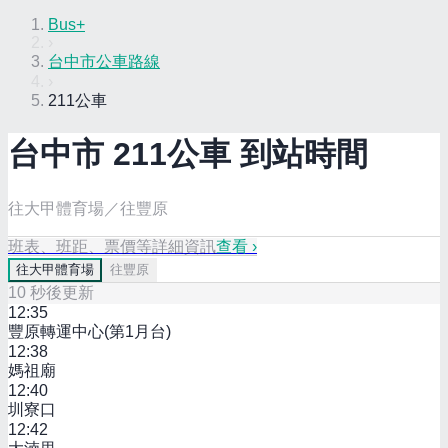
Bus+
›
台中市公車路線
›
211公車
台中市
211
公車 到站時間
往大甲體育場／往豐原
班表、班距、票價等詳細資訊
查看 ›
往
大甲體育場
往
豐原
10
秒後更新
12:35
豐原轉運中心(第1月台)
12:38
媽祖廟
12:40
圳寮口
12:42