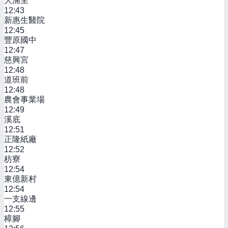
大湳里
12:43
新惠生醫院
12:45
豐原國中
12:47
慈興宮
12:48
道班前
12:48
農會事業場
12:49
溪底
12:51
正隆紙廠
12:52
枋寮
12:54
東億新村
12:54
一支線邊
12:55
樟腳