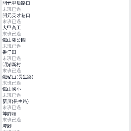
開元甲后路口
末班已過
開元英才巷口
末班已過
大甲高工
末班已過
鐵山腳公園
末班已過
番仔田
末班已過
明湖新村
末班已過
鐵砧山(長生路)
末班已過
鐵山國小
末班已過
新厝(長生路)
末班已過
埤腳頭
末班已過
埤腳