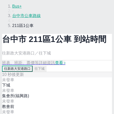
Bus+
›
台中市公車路線
›
211區1公車
台中市
211區1
公車 到站時間
往新政大安港路口／往下城
班表、班距、票價等詳細資訊
查看 ›
往
新政大安港路口
往
下城
10
秒後更新
未發車
下城
未發車
集會所(福興路)
未發車
教會前
未發車