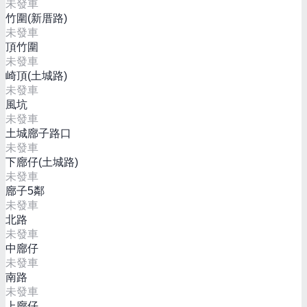
未發車
竹圍(新厝路)
未發車
頂竹圍
未發車
崎頂(土城路)
未發車
風坑
未發車
土城廍子路口
未發車
下廍仔(土城路)
未發車
廍子5鄰
未發車
北路
未發車
中廍仔
未發車
南路
未發車
上廍仔