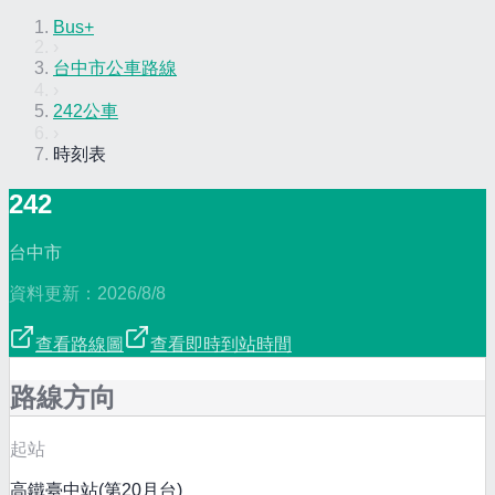
Bus+
›
台中市公車路線
›
242公車
›
時刻表
242
台中市
資料更新：
2026/8/8
查看路線圖
查看即時到站時間
路線方向
起站
高鐵臺中站(第20月台)