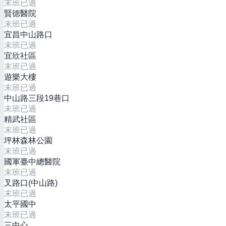
末班已過
賢德醫院
末班已過
宜昌中山路口
末班已過
宜欣社區
末班已過
遊樂大樓
末班已過
中山路三段19巷口
末班已過
精武社區
末班已過
坪林森林公園
末班已過
國軍臺中總醫院
末班已過
叉路口(中山路)
末班已過
太平國中
末班已過
三中心