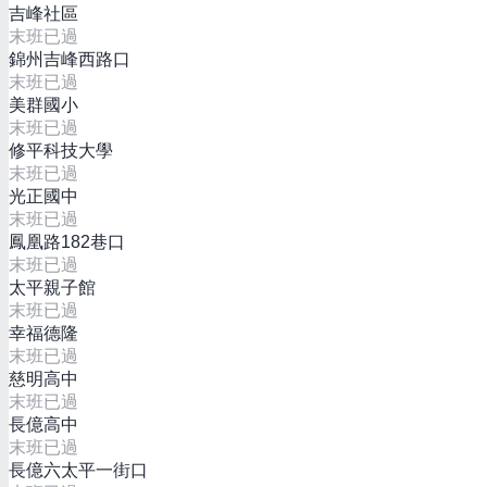
吉峰社區
末班已過
錦州吉峰西路口
末班已過
美群國小
末班已過
修平科技大學
末班已過
光正國中
末班已過
鳳凰路182巷口
末班已過
太平親子館
末班已過
幸福德隆
末班已過
慈明高中
末班已過
長億高中
末班已過
長億六太平一街口