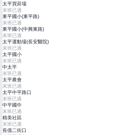
太平買菸場
末班已過
東平國小(東平路)
末班已過
東平國小(中興東路)
末班已過
太平運動場(長安醫院)
末班已過
太平國小
末班已過
中太平
末班已過
太平農會
末班已過
太平中平路口
末班已過
中平國中
末班已過
精美社區
末班已過
長億二街口