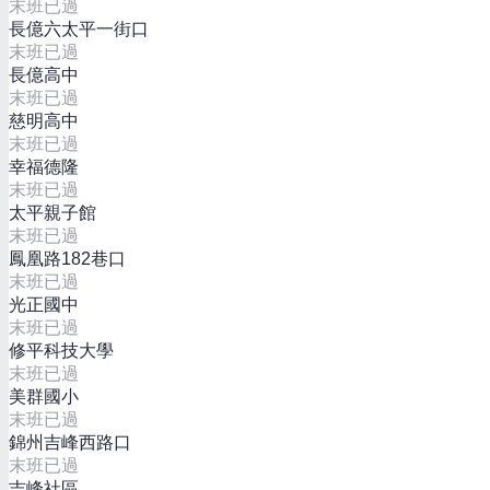
末班已過
長億六太平一街口
末班已過
長億高中
末班已過
慈明高中
末班已過
幸福德隆
末班已過
太平親子館
末班已過
鳳凰路182巷口
末班已過
光正國中
末班已過
修平科技大學
末班已過
美群國小
末班已過
錦州吉峰西路口
末班已過
吉峰社區