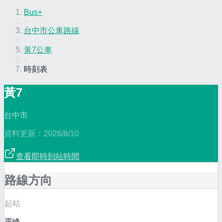
Bus+
›
台中市公車路線
›
黃7公車
›
時刻表
黃7
台中市
資料更新：
2026/8/10
查看即時到站時間
路線方向
起站
霧峰