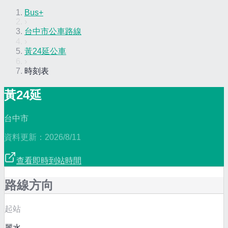
Bus+
›
台中市公車路線
›
黃24延公車
›
時刻表
黃24延
台中市
資料更新：
2026/8/11
查看即時到站時間
路線方向
起站
麗水